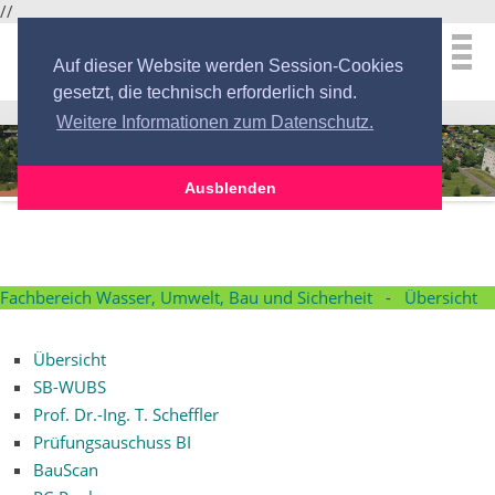
//
Auf dieser Website werden Session-Cookies
gesetzt, die technisch erforderlich sind.
Weitere Informationen zum Datenschutz.
Ausblenden
Fachbereich Wasser, Umwelt, Bau und Sicherheit
-
Übersicht
Übersicht
SB-WUBS
Prof. Dr.-Ing. T. Scheffler
Prüfungsauschuss BI
BauScan